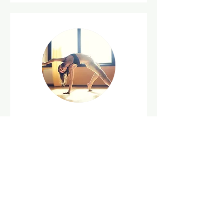
Vinyasa flow (DE)
15
15 €
Euro
Buchen